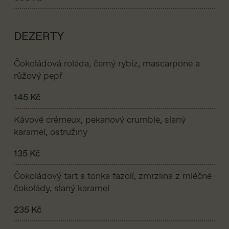
DEZERTY
Čokoládová roláda, černý rybíz, mascarpone a
růžový pepř
145 Kč
Kávové crémeux, pekanový crumble, slaný
karamel, ostružiny
135 Kč
Čokoládový tart s tonka fazolí, zmrzlina z mléčné
čokolády, slaný karamel
235 Kč