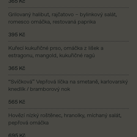
365 Kč
Grilovaný halibut, rajčatovo – bylinkový salát,
romesco omáčka, restovaná paprika
395 Kč
Kuřecí kukuřičné prso, omáčka z lišek a
estragonu, mangold, kukuřičné ragú
365 Kč
“Svíčková” Vepřová líčka na smetaně, karlovarský
knedlík / bramborový nok
565 Kč
Hovězí nízký roštěnec, hranolky, míchaný salát,
pepřová omáčka
695 Kč