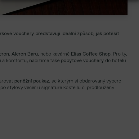
kové vouchery představují ideální způsob, jak potěšit
cron
,
Alcron Baru
, nebo kavárně
Elias Coffee Shop
. Pro ty,
u a komfortu, nabízíme také
pobytové vouchery
do hotelu
darovat
peněžní poukaz
, se kterým si obdarovaný vybere
o stylový večer u signature koktejlu či prodloužený