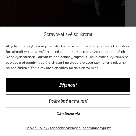
Spravovat své soukromí
Abychom poskytli co nejlepší služby, používáme soubory cookies k zajištění
funkčnosti webu a s vaším souhlasem i mj. k personalizaci obsahu našich
webových stránek. Kliknutím na tlačítko „Přijmout“ souhlasíte s využíváním
cookies a předáním údajů o chování na webu pro zobrazení cílené reklamy
na sociálních sítích a reklamních sítích na dalších webech.
Přijmout
Podrobné nastavení
Odmítnout vše
Cookie Policy
Všeobecné obchodní podmínky
Imprint