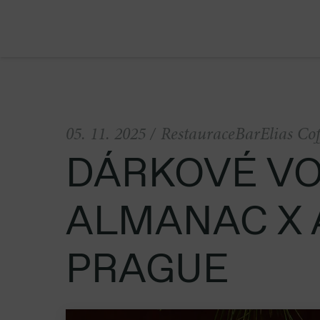
05. 11. 2025
/
Restaurace
Bar
Elias Co
DÁRKOVÉ V
ALMANAC X
PRAGUE